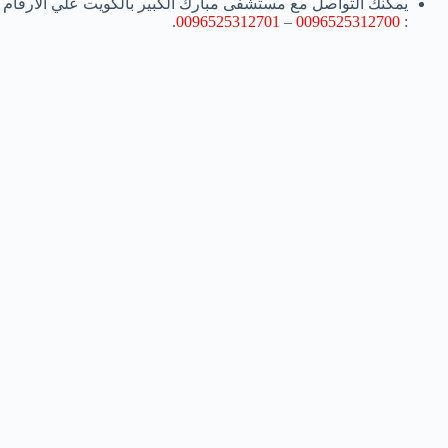
يمكنك التواصل مع مستشفى مبارك الكبير بالكويت علي الأرقام
.
0096525312701
–
0096525312700
: