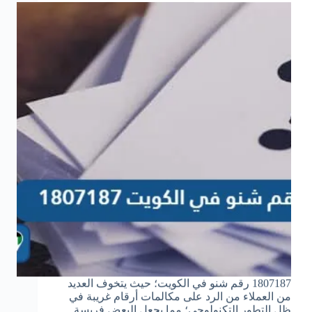
1807187 رقم شنو في الكويت؛ حيث يتخوف العديد
من العملاء من الرد على مكالمات أرقام غريبة في
ظل التطور التكنولوجي؛ مما يجعل البعض فريسة