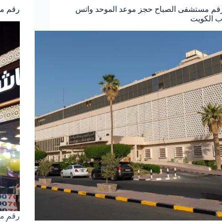
قم مستشفى الصباح حجز موعد الموحد واتس
رقم مط
ب الكويت
رقم مط